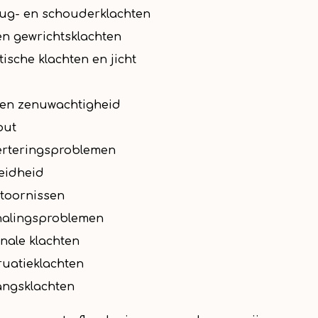
rug- en schouderklachten
en gewrichtsklachten
ische klachten en jicht
 en zenuwachtigheid
out
erteringsproblemen
eidheid
toornissen
alingsproblemen
ale klachten
uatieklachten
angsklachten