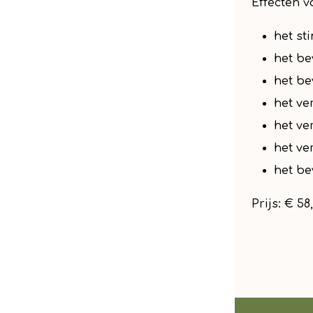
Effecten v
het st
het b
het be
het ve
het ve
het ve
het be
Prijs: € 58