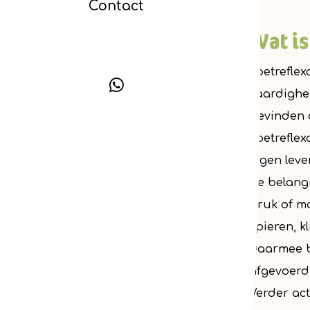
Contact
Wat is
Voetreflex
vaardighei
bevinden 
Voetrefle
eigen leve
De belangr
druk of ma
spieren, k
Daarmee b
afgevoerd
Verder ac