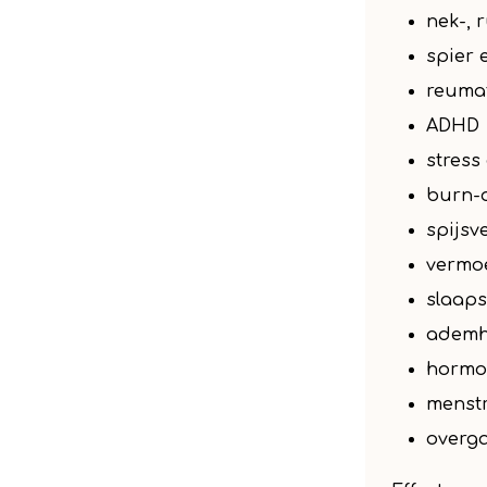
nek-, 
spier 
reumat
ADHD
stress
burn-
spijsv
vermo
slaaps
ademh
hormon
menstr
overg