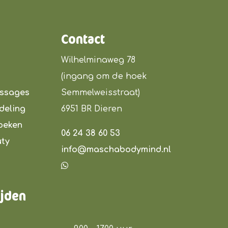
Contact
Wilhelminaweg 78
(ingang om de hoek
assages
Semmelweisstraat)
deling
6951 BR Dieren
oeken
06 24 38 60 53
uty
info@maschabodymind.nl
ijden