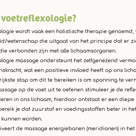
 voetreflexologie?
ologie wordt vaak een holistische therapie genoemd, va
d/wetenschap die uitgaat van het principe dat er zi
die verbonden zijn met alle lichaamsorganen.
xologie massage ondersteunt het zelfgenezend vermog
nskracht, wat een positieve invloed heeft op ons lich
ijkste stap om dit te bereiken is om spanning te v
ssage op de voet uit te oefenen stimuleer je de ref
lieren in ons lichaam, hierdoor ontstaat er een diep
ereik je dat zuurstof en voedingsstoffen beter in h
 kunnen worden.
tiveert de massage energiebanen (meridianen) in het