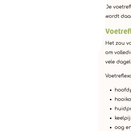
De voetref
wordt daa
Voetref
Het zou v
om volledi
vele dagel
Voetreflex
hoofdp
hooiko
huidp
keelpi
oog e